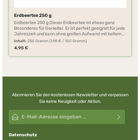
Erdbeertee 250 g
Erdbeertee 250 g Dieser Erdbeertee ist etwas ganz
Besonderes für Genießer. Er ist perfekt geeignet für jede
Jahreszeit und kann ohne großen Aufwand mit kaltem
oder warmem Wasser zubereitet werden. Geben Sie
Inhalt:
250 Gramm
(1,98 € / 100 Gramm)
dazu einen gehäuften Teelöffel in 150 ml Wasser.
Regulärer Preis:
4,95 €
Weiterhin kann das Teepulver auch für die Herstellung
von z. B. Fruchtschorlen, Cocktails, Kuchen,
Marmeladen und Pudding und zum Verfeinern von Sekt
benutzt werden.
Abonnieren Sie den kostenlosen Newsletter und verpassen
Sie keine Neuigkeit oder Aktion.
E-Mail-Adresse*
Datenschutz